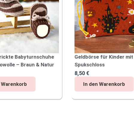
rickte Babyturnschuhe
Geldbörse für Kinder mit
owolle – Braun & Natur
Spukschloss
8,50
€
G
n Warenkorb
In den Warenkorb
e
l
d
b
ö
r
s
e