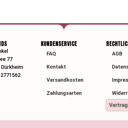
s
M
e
n
g
e
IDS
KUNDENSERVICE
RECHTLI
nkel
FAQ
AGB
lee 77
Kontakt
Datens
 Dürkheim
5 2771562
Versandkosten
Impre
Zahlungsarten
Widerr
Vertrag