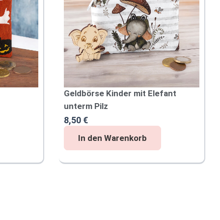
Geldbörse Kinder mit Elefant
unterm Pilz
8,50
€
G
In den Warenkorb
e
l
d
b
ö
r
s
e