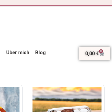
Über mich
Blog
0
0,00
€
Ware