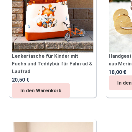
Lenkertasche für Kinder mit
Handgest
Fuchs und Teddybär für Fahrrad &
aus Merin
Laufrad
18,00
€
20,50
€
H
In de
a
L
In den Warenkorb
n
e
d
n
g
k
e
e
s
r
t
t
r
a