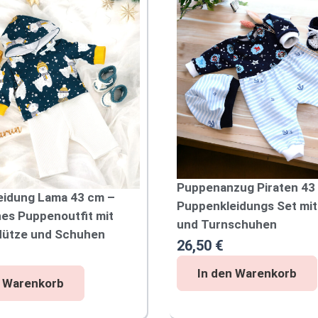
Puppenanzug Piraten 43
eidung Lama 43 cm –
Puppenkleidungs Set mi
hes Puppenoutfit mit
und Turnschuhen
Mütze und Schuhen
26,50
€
P
In den Warenkorb
n Warenkorb
u
p
p