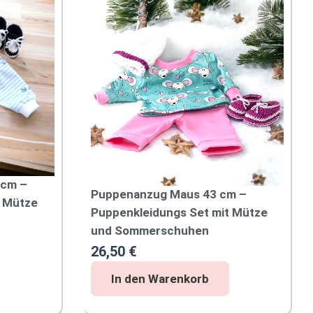
 cm –
Puppenanzug Maus 43 cm –
t Mütze
Puppenkleidungs Set mit Mütze
und Sommerschuhen
26,50
€
P
In den Warenkorb
u
p