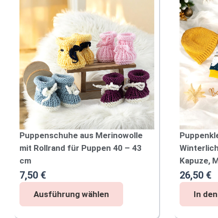
Puppenschuhe aus Merinowolle
Puppenkl
mit Rollrand für Puppen 40 – 43
Winterlic
cm
Kapuze, 
7,50
€
26,50
€
P
Ausführung wählen
In de
D
u
i
p