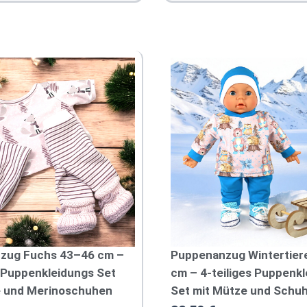
e
n
a
n
z
u
g
P
i
r
a
t
e
n
4
3
c
m
zug Fuchs 43–46 cm –
Puppenanzug Wintertier
–
P
s Puppenkleidungs Set
cm – 4-teiliges Puppenk
u
e und Merinoschuhen
Set mit Mütze und Schu
p