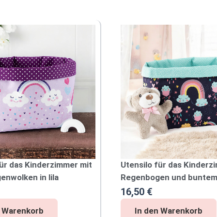
für das Kinderzimmer mit
Utensilo für das Kinderz
nwolken in lila
Regenbogen und buntem
16,50
€
U
n Warenkorb
In den Warenkorb