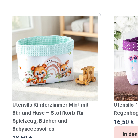
Utensilo Kinderzimmer Mint mit
Utensilo 
Bär und Hase – Stoffkorb für
Regenboge
Spielzeug, Bücher und
16,50
€
Babyaccessoires
U
In de
18,50
€