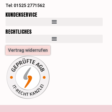
a
s
Tel: 01525 2771562
m
t
KUNDENSERVICE
RECHTLICHES
Vertrag widerrufen