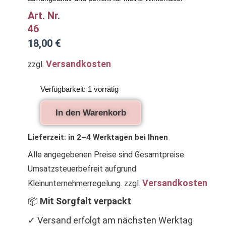
Art. Nr.
46
18,00
€
Versandkosten
zzgl.
Handgestrickte
Verfügbarkeit:
1 vorrätig
Babyturnschuhe
aus
In den Warenkorb
Merinowolle
–
Braun
Lieferzeit:
in 2–4 Werktagen bei Ihnen
&
Alle angegebenen Preise sind Gesamtpreise.
Natur
Menge
Umsatzsteuerbefreit aufgrund
Versandkosten
Kleinunternehmerregelung.
zzgl.
📦
Mit Sorgfalt verpackt
✓ Versand erfolgt am nächsten Werktag