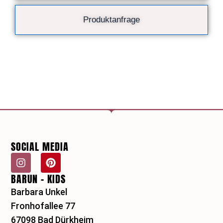
Produktanfrage
SOCIAL MEDIA
I
P
n
i
BARUN - KIDS
s
n
t
t
Barbara Unkel
a
e
Fronhofallee 77
g
r
r
e
67098 Bad Dürkheim