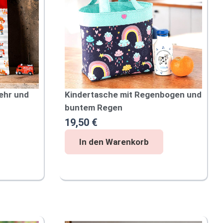
ehr und
Kindertasche mit Regenbogen und
buntem Regen
19,50
€
K
In den Warenkorb
i
n
d
e
r
t
a
s