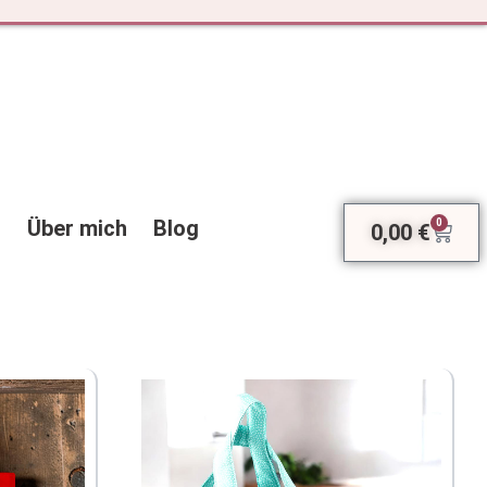
Über mich
Blog
0
0,00
€
Ware