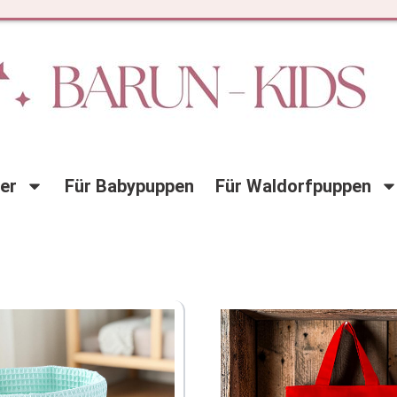
der
Für Babypuppen
Für Waldorfpuppen
Seite
Seite
Seite