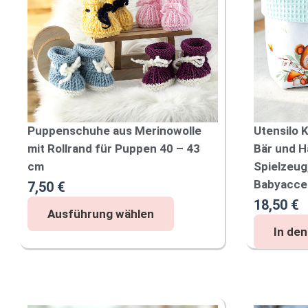
Puppenschuhe aus Merinowolle
Utensilo 
mit Rollrand für Puppen 40 – 43
Bär und H
cm
Spielzeug
Babyacce
7,50
€
18,50
€
Ausführung wählen
D
U
In de
i
t
e
e
s
n
e
s
i
s