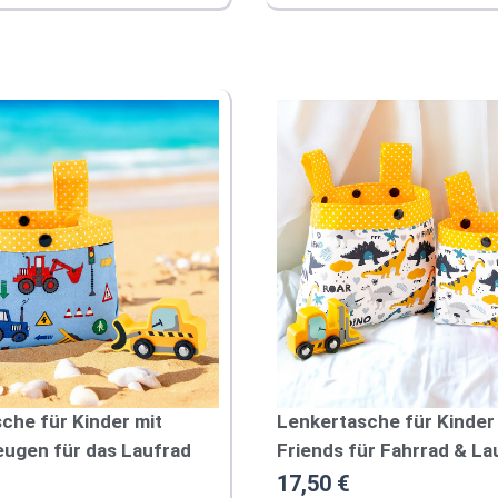
r
s
w
e
e
s
h
r
P
j
r
u
o
n
d
g
e
u
M
k
e
t
n
g
w
e
e
i
s
t
che für Kinder mit
Lenkertasche für Kinder 
m
ugen für das Laufrad
Friends für Fahrrad & La
e
17,50
€