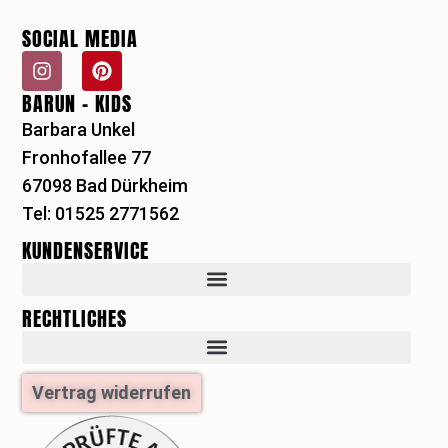
SOCIAL MEDIA
I
P
n
i
BARUN - KIDS
s
n
t
t
Barbara Unkel
a
e
Fronhofallee 77
g
r
r
e
67098 Bad Dürkheim
a
s
Tel: 01525 2771562
m
t
KUNDENSERVICE
RECHTLICHES
Vertrag widerrufen