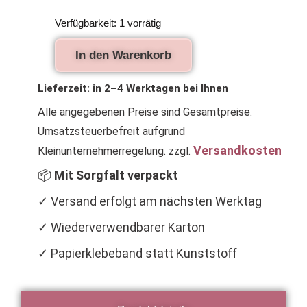
Handgestrickter
Verfügbarkeit:
1 vorrätig
Puppenpullover
aus
In den Warenkorb
Merinowolle
in
Petrol
Lieferzeit:
in 2–4 Werktagen bei Ihnen
für
Alle angegebenen Preise sind Gesamtpreise.
Waldorfpuppen
38
Umsatzsteuerbefreit aufgrund
cm
Versandkosten
Kleinunternehmerregelung.
zzgl.
Menge
📦
Mit Sorgfalt verpackt
✓ Versand erfolgt am nächsten Werktag
✓ Wiederverwendbarer Karton
✓ Papierklebeband statt Kunststoff