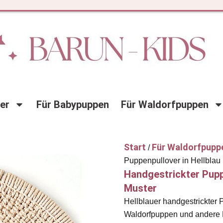
der
Für Babypuppen
Für Waldorfpuppen
Start
Für Waldorfpupp
/
Puppenpullover in Hellblau
Handgestrickter Pupp
Muster
Hellblauer handgestrickter 
Waldorfpuppen und andere P