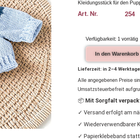
Kleidungsstück für den Puppe
Art. Nr.
254
Handgestrickter
Verfügbarkeit:
1 vorrätig
Puppenpullover
in
In den Warenkorb
Hellblau
mit
nordischem
Lieferzeit:
in 2–4 Werktage
Muster
Alle angegebenen Preise si
Menge
Umsatzsteuerbefreit aufgru
📦
Mit Sorgfalt verpack
✓ Versand erfolgt am n
✓ Wiederverwendbarer K
✓ Papierklebeband statt