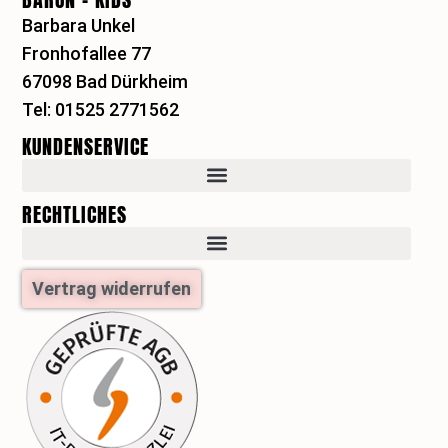
t
t
Barbara Unkel
a
e
Fronhofallee 77
g
r
r
e
67098 Bad Dürkheim
a
s
Tel: 01525 2771562
m
t
KUNDENSERVICE
RECHTLICHES
Vertrag widerrufen