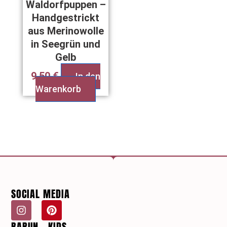
Waldorfpuppen –
Handgestrickt
aus Merinowolle
in Seegrün und
Gelb
9,50
€
In den
Warenkorb
SOCIAL MEDIA
I
P
n
i
BARUN - KIDS
s
n