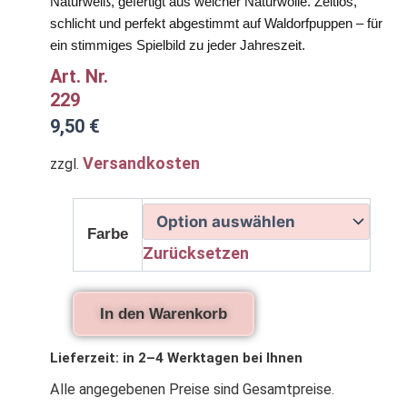
Naturweiß, gefertigt aus weicher Naturwolle. Zeitlos,
schlicht und perfekt abgestimmt auf Waldorfpuppen – für
ein stimmiges Spielbild zu jeder Jahreszeit.
Art. Nr.
229
9,50
€
Versandkosten
zzgl.
Puppenmützen
für
Farbe
Waldorfpuppen
Zurücksetzen
in
Rot
oder
Naturweiß
In den Warenkorb
Menge
Lieferzeit:
in 2–4 Werktagen bei Ihnen
Alle angegebenen Preise sind Gesamtpreise.