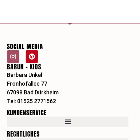
SOCIAL MEDIA
I
P
n
i
BARUN - KIDS
s
n
t
t
Barbara Unkel
a
e
Fronhofallee 77
g
r
r
e
67098 Bad Dürkheim
a
s
Tel: 01525 2771562
m
t
KUNDENSERVICE
RECHTLICHES