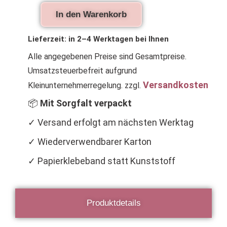
Waldorfpuppen,
In den Warenkorb
Jacke
und
Mütze
Lieferzeit:
in 2–4 Werktagen bei Ihnen
in
Alle angegebenen Preise sind Gesamtpreise.
Brauntönen
Menge
Umsatzsteuerbefreit aufgrund
Versandkosten
Kleinunternehmerregelung.
zzgl.
📦
Mit Sorgfalt verpackt
✓ Versand erfolgt am nächsten Werktag
✓ Wiederverwendbarer Karton
✓ Papierklebeband statt Kunststoff
Produktdetails