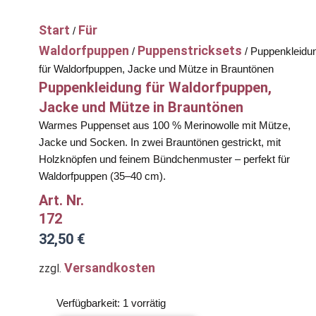
Start
Für
/
Waldorfpuppen
Puppenstricksets
/
/ Puppenkleidu
für Waldorfpuppen, Jacke und Mütze in Brauntönen
Puppenkleidung für Waldorfpuppen,
Jacke und Mütze in Brauntönen
Warmes Puppenset aus 100 % Merinowolle mit Mütze,
Jacke und Socken. In zwei Brauntönen gestrickt, mit
Holzknöpfen und feinem Bündchenmuster – perfekt für
Waldorfpuppen (35–40 cm).
Art. Nr.
172
32,50
€
Versandkosten
zzgl.
Puppenkleidung
Verfügbarkeit:
1 vorrätig
für