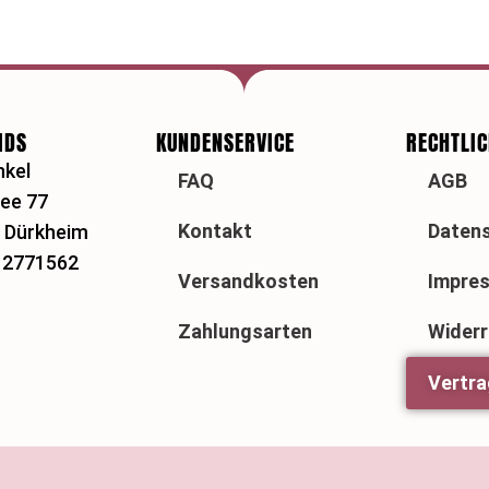
IDS
KUNDENSERVICE
RECHTLI
nkel
FAQ
AGB
lee 77
Kontakt
Datens
 Dürkheim
5 2771562
Versandkosten
Impre
Zahlungsarten
Widerr
Vertra