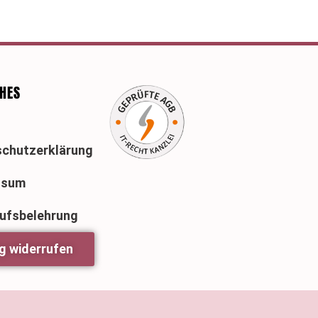
CHES
chutzerklärung
ssum
ufsbelehrung
g widerrufen