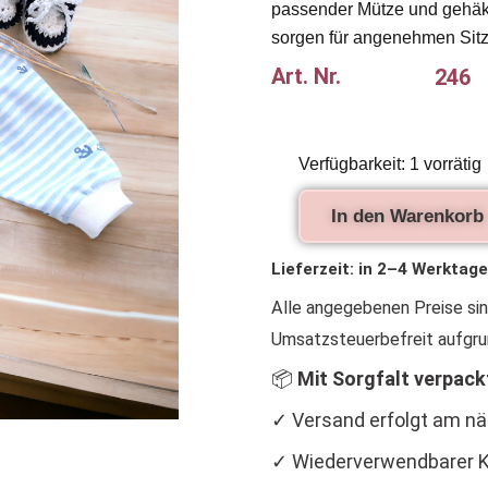
passender Mütze und gehäk
sorgen für angenehmen Sitz
Art. Nr.
246
Puppenanzug
Verfügbarkeit:
1 vorrätig
Piraten
43
In den Warenkorb
cm
–
Puppenkleidungs
Lieferzeit:
in 2–4 Werktage
Set
Alle angegebenen Preise si
mit
Mütze
Umsatzsteuerbefreit aufgru
und
Turnschuhen
📦
Mit Sorgfalt verpack
Menge
✓ Versand erfolgt am n
✓ Wiederverwendbarer K