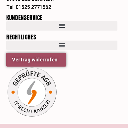
a
s
Tel: 01525 2771562
m
t
KUNDENSERVICE
RECHTLICHES
Vertrag widerrufen