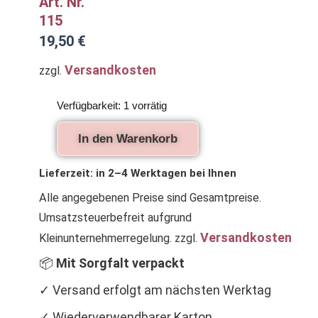
Art. Nr.
115
19,50
€
Versandkosten
zzgl.
Kindertasche
Verfügbarkeit:
1 vorrätig
mit
Blumeneistüten
In den Warenkorb
Menge
Lieferzeit:
in 2–4 Werktagen bei Ihnen
Alle angegebenen Preise sind Gesamtpreise.
Umsatzsteuerbefreit aufgrund
Versandkosten
Kleinunternehmerregelung.
zzgl.
📦
Mit Sorgfalt verpackt
✓ Versand erfolgt am nächsten Werktag
✓ Wiederverwendbarer Karton