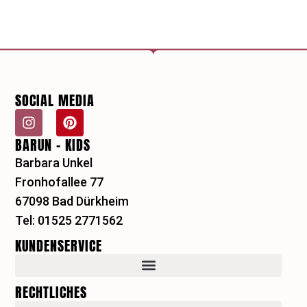
SOCIAL MEDIA
I
P
n
i
BARUN - KIDS
s
n
t
t
Barbara Unkel
a
e
Fronhofallee 77
g
r
r
e
67098 Bad Dürkheim
a
s
Tel: 01525 2771562
m
t
KUNDENSERVICE
RECHTLICHES