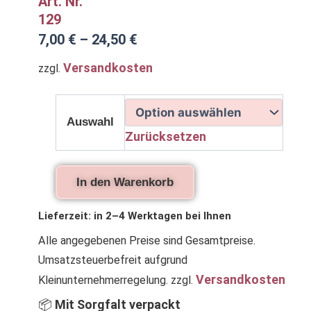
Art. Nr.
129
7,00
€
–
24,50
€
Versandkosten
zzgl.
Puppenkleidung
für
Auswahl
Waldorfpuppen,
Zurücksetzen
Jacke
und
Schuhe
in
In den Warenkorb
Blau
oder
Lieferzeit:
in 2–4 Werktagen bei Ihnen
Flieder
Menge
Alle angegebenen Preise sind Gesamtpreise.
Umsatzsteuerbefreit aufgrund
Versandkosten
Kleinunternehmerregelung.
zzgl.
📦
Mit Sorgfalt verpackt