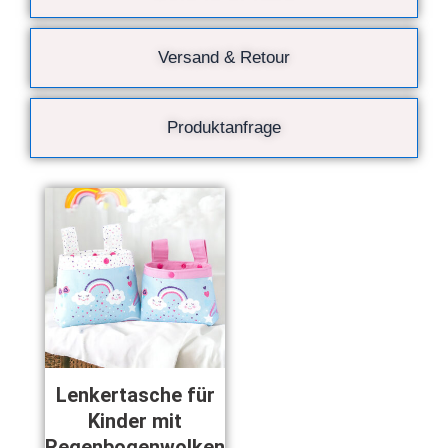
Versand & Retour
Produktanfrage
Dieses
Produkt
weist
mehrere
Varianten
auf.
Die
Optionen
können
Lenkertasche für
auf
Kinder mit
der
Regenbogenwolken