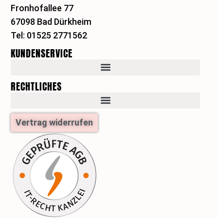
Fronhofallee 77
g
r
r
e
67098 Bad Dürkheim
a
s
Tel: 01525 2771562
m
t
KUNDENSERVICE
RECHTLICHES
Vertrag widerrufen