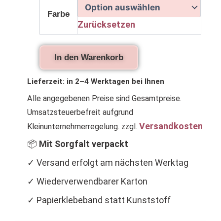
für
Farbe
Kinder
Zurücksetzen
mit
Regenbogenwolken
in
zwei
In den Warenkorb
Farben
Menge
Lieferzeit:
in 2–4 Werktagen bei Ihnen
Alle angegebenen Preise sind Gesamtpreise.
Umsatzsteuerbefreit aufgrund
Versandkosten
Kleinunternehmerregelung.
zzgl.
📦
Mit Sorgfalt verpackt
✓ Versand erfolgt am nächsten Werktag
✓ Wiederverwendbarer Karton
✓ Papierklebeband statt Kunststoff