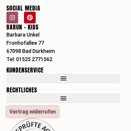
SOCIAL MEDIA
I
P
n
i
BARUN - KIDS
s
n
t
t
Barbara Unkel
a
e
Fronhofallee 77
g
r
r
e
67098 Bad Dürkheim
a
s
Tel: 01525 2771562
m
t
KUNDENSERVICE
RECHTLICHES
Vertrag widerrufen