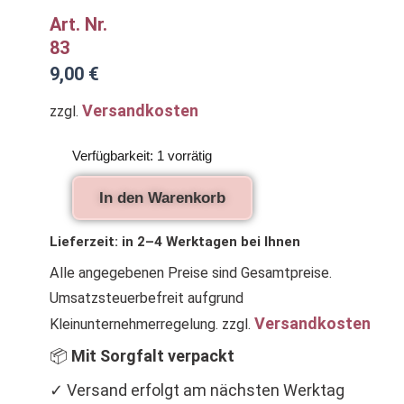
Art. Nr.
83
9,00
€
Versandkosten
zzgl.
Geldbörse
Verfügbarkeit:
1 vorrätig
für
Kinder
In den Warenkorb
mit
Pilz
Menge
Lieferzeit:
in 2–4 Werktagen bei Ihnen
Alle angegebenen Preise sind Gesamtpreise.
Umsatzsteuerbefreit aufgrund
Versandkosten
Kleinunternehmerregelung.
zzgl.
📦
Mit Sorgfalt verpackt
✓ Versand erfolgt am nächsten Werktag