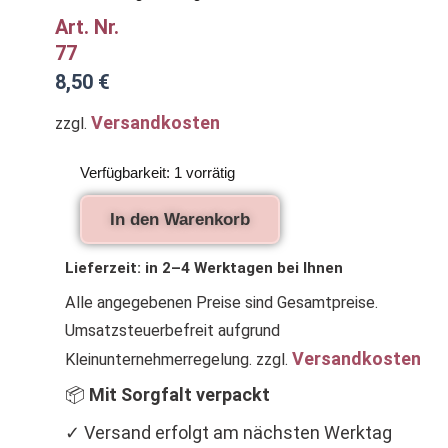
Art. Nr.
77
8,50
€
Versandkosten
zzgl.
Geldbörse
Verfügbarkeit:
1 vorrätig
für
Kinder
In den Warenkorb
mit
Wal
und
Lieferzeit:
in 2–4 Werktagen bei Ihnen
Schiff
Alle angegebenen Preise sind Gesamtpreise.
Menge
Umsatzsteuerbefreit aufgrund
Versandkosten
Kleinunternehmerregelung.
zzgl.
📦
Mit Sorgfalt verpackt
✓ Versand erfolgt am nächsten Werktag