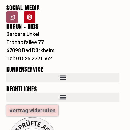
SOCIAL MEDIA
I
P
n
i
BARUN - KIDS
s
n
t
t
Barbara Unkel
a
e
Fronhofallee 77
g
r
r
e
67098 Bad Dürkheim
a
s
Tel: 01525 2771562
m
t
KUNDENSERVICE
RECHTLICHES
Vertrag widerrufen