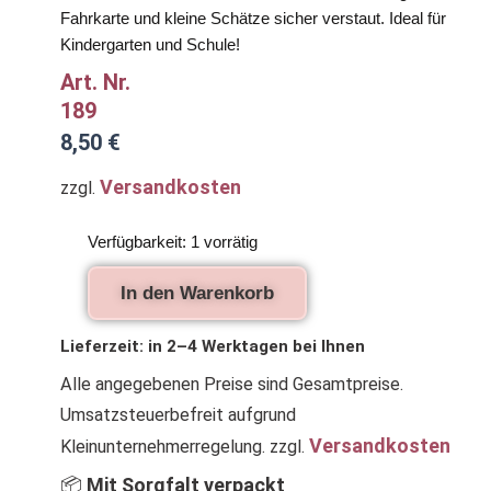
Fahrkarte und kleine Schätze sicher verstaut. Ideal für
Kindergarten und Schule!
Art. Nr.
189
8,50
€
Versandkosten
zzgl.
Geldbörse
Verfügbarkeit:
1 vorrätig
für
Kinder
In den Warenkorb
mit
Einhorn
in
Lieferzeit:
in 2–4 Werktagen bei Ihnen
blau
Alle angegebenen Preise sind Gesamtpreise.
Menge
Umsatzsteuerbefreit aufgrund
Versandkosten
Kleinunternehmerregelung.
zzgl.
📦
Mit Sorgfalt verpackt