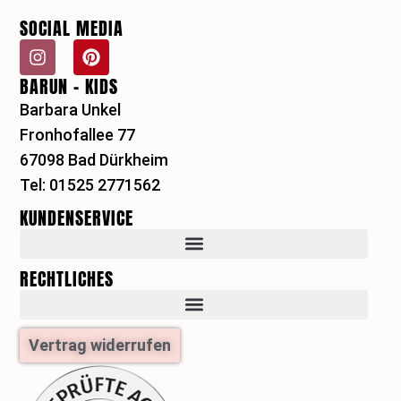
SOCIAL MEDIA
I
P
n
i
BARUN - KIDS
s
n
t
t
Barbara Unkel
a
e
Fronhofallee 77
g
r
r
e
67098 Bad Dürkheim
a
s
Tel: 01525 2771562
m
t
KUNDENSERVICE
RECHTLICHES
Vertrag widerrufen